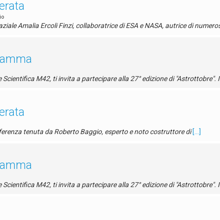
erata
io
spaziale Amalia Ercoli Finzi, collaboratrice di ESA e NASA, autrice di numer
gramma
cientifica M42, ti invita a partecipare alla 27° edizione di "Astrottobre".
erata
ferenza tenuta da Roberto Baggio, esperto e noto costruttore di
[...]
gramma
cientifica M42, ti invita a partecipare alla 27° edizione di "Astrottobre".