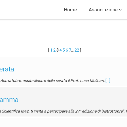
Home
Associazione
[
1
2
3
4
5
6
7
...
22
]
erata
rottobre, ospite illustre della serata il Prof. Luca Molinari,
[...]
gramma
cientifica M42, ti invita a partecipare alla 27° edizione di "Astrottobre".