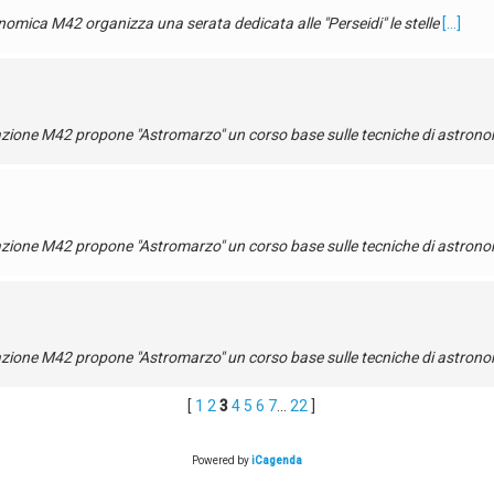
omica M42 organizza una serata dedicata alle "Perseidi" le stelle
[...]
azione M42 propone "Astromarzo" un corso base sulle tecniche di astronom
azione M42 propone "Astromarzo" un corso base sulle tecniche di astronom
azione M42 propone "Astromarzo" un corso base sulle tecniche di astronom
[
1
2
3
4
5
6
7
...
22
]
Powered by
iCagenda