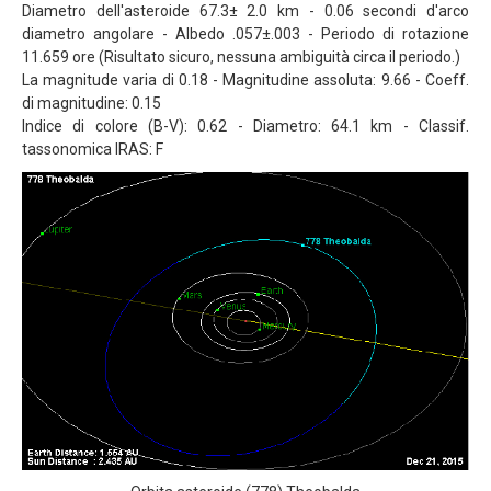
Diametro dell'asteroide 67.3± 2.0 km - 0.06 secondi d'arco
diametro angolare - Albedo .057±.003 - Periodo di rotazione
11.659 ore (Risultato sicuro, nessuna ambiguità circa il periodo.)
La magnitude varia di 0.18 - Magnitudine assoluta: 9.66 - Coeff.
di magnitudine: 0.15
Indice di colore (B-V): 0.62 - Diametro: 64.1 km - Classif.
tassonomica IRAS: F