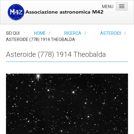
MENU
Home
SEI QUI:
HOME
/
RICERCA
/
ASTEROIDI
/
ASTEROIDE (778) 1914 THEOBALDA
Associazione
Photo gallery
Asteroide (778) 1914 Theobalda
Ricerca
Eventi