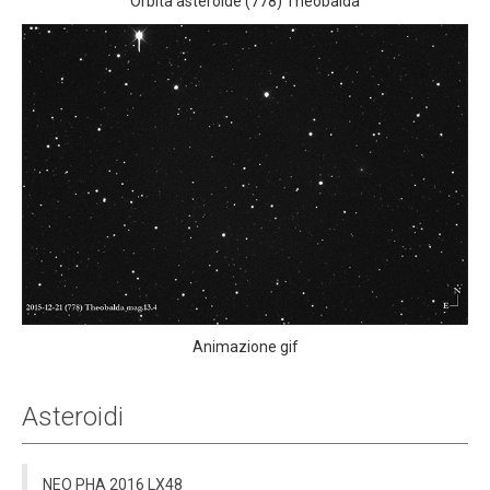
Orbita asteroide (778) Theobalda
Animazione gif
Asteroidi
NEO PHA 2016 LX48