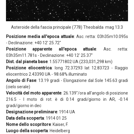
Asteroide della fascia principale (778) Theobalda mag 13.3
Posizione media all'epoca attuale
: Asc. retta: 03h35m10.095s
- Declinazione: +40 12' 25.72"
Posizione apparente all'epoca attuale
: Asc. retta:
03h35m11.781s - Declinazione: +40 12' 25.37"
Dist. dal pianeta base
: 1.55771802 UA (233,031,298 km)
Posizione eliocentrica
: long 72.37293 lat 12.83723 - Raggio
eliocentrico 2.43390 UA - 98.68% illuminato
Angolo di Fase
: 13.19 gradi - Elongazione dal Sole 145.63 gradi
(cielo serale)
Velocità del moto apparente
: 26.139"/ora all'angolo di posizione
216.5 - l moto di rot. è di 0.14 gradi/giorno in AR, -0.14
gradi/giorno in dec
Designazione preliminare
: 1914 UA
Data della scoperta
: 1914 01 25
Nome dello scopritore
: Kaiser, F.
Luogo della scoperta
: Heidelberg