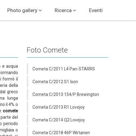
Photo gallery
Ricerca
Eventi
Foto Comete
no e acqua
Cometa C/2011 L4 Pan-STARRS
e formando
i formò il
Cometa C/2012 S1 Ison
eria della
 dal greco
Cometa C/2013 154/P Brewington
na lunga
no il 4% o
Cometa C/2013 R1 Lovejoy
Le
comete
 parte del
Cometa C/2014 Q2 Lovejoy
to periodo
migliaia o
Cometa C/2018 46P Wirtanen