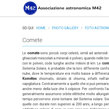
SEI QUI:
HOME
/
PHOTO GALLERY
/
FOTO ASTRON
Comete
Le
comete
sono piccoli corpi celesti, simili ad astero
ghiacciati mescolati a minerali e polveri, quando nelle lor
con le polveri, code lunghe anche milioni di km. Le
com
Sistema Solare, è probabile che la loro differente confo
nube, dove le temperature era molto basse a differenza 
Kométes
chiomato, dotato di chioma, infatti nell'an
capigliatura. Contrariamente a quello che si può pensare, i 
anche meno della luce che li colpisce. Per confronto l'as
generalmente assumono orbite ellittiche molto allungate,
tempo percorrono zone lontane del Sistema solare. Sono 
quelle con durate non superiori ai 200 anni, a lungo per