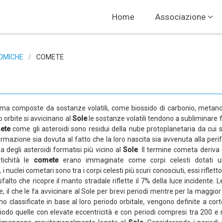
Home
Associazione
OMICHE
/
COMETE
idi ma composte da sostanze volatili, come biossido di carbonio, meta
o orbite si avvicinano al
Sole
le sostanze volatili tendono a subliminar
ete
come gli asteroidi sono residui della nube protoplanetaria da cui s
rmazione sia dovuta al fatto che la loro nascita sia avvenuta alla perif
degli asteroidi formatisi più vicino al
Sole
. Il termine cometa deriva
tichità le
comete
erano immaginate come corpi celesti dotati u
nuclei cometari sono tra i corpi celesti più scuri conosciuti, essi rifletto
falto che ricopre il manto stradale riflette il 7% della luce incidente. 
 il che le fa avvicinare al Sole per brevi periodi mentre per la maggior
classificate in base al loro periodo orbitale, vengono definite a cor
iodo quelle con elevate eccentricità e con periodi compresi tra 200 e 