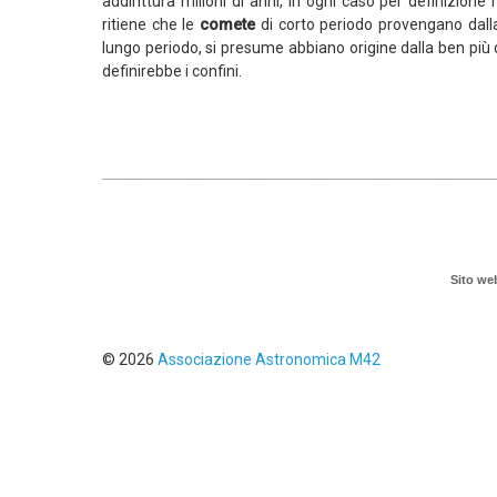
addirittura milioni di anni, in ogni caso per definizio
ritiene che le
comete
di corto periodo provengano dal
lungo periodo, si presume abbiano origine dalla ben più
definirebbe i confini.
__________________________________________________
Sito we
© 2026
Associazione Astronomica M42