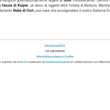
ne rimangono gravitazionalmente legate al
Sole
. Considerando i periodi or
la
fascia di Kuiper
, un disco di oggetti oltre l'orbita di Nettuno. Mentre
 distante
Nube di Oort
, una nube che avvolgerebbe il nostro Sistema S
________________________________________________________________
info@assm42.it
+39 3481598599
Informativa privacy e Cookie
b ospitato da
Host.it
e realizzato da
Gianluca Kovarich
in collaborazione con Maurizio