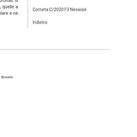
bitali, si
, quelle a
Cometa C/2020 F3 Neowise
olare e ne
Indietro
________________________________________________________________
 Bosetti